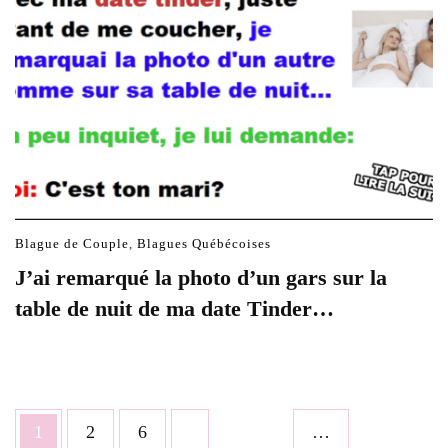
Blague de Couple
,
Blagues Québécoises
J’ai remarqué la photo d’un gars sur la
table de nuit de ma date Tinder…
Posts
Page
Page
Page
1
2
6
…
pagination