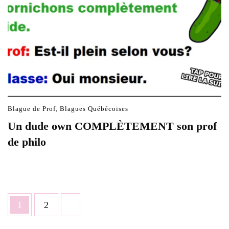
Blague de Prof
,
Blagues Québécoises
Un dude own COMPLÈTEMENT son prof
de philo
Posts
Page
Page
1
2
pagination