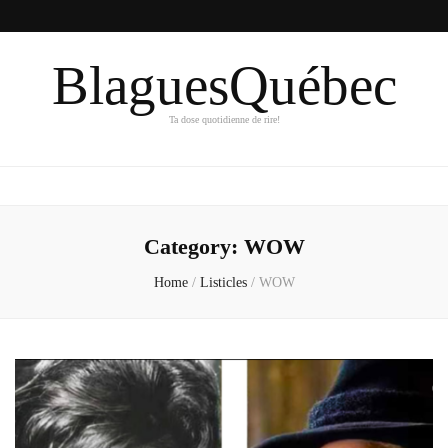
BlaguesQuébec
Ta dose quotidienne de rire!
Category:
WOW
Home
/
Listicles
/
WOW