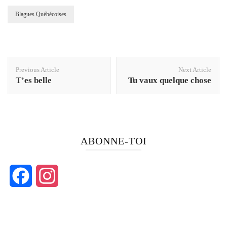
Blagues Québécoises
Post
Previous Article
Next Article
Navigation
T’es belle
Tu vaux quelque chose
ABONNE-TOI
Facebook
Instagram