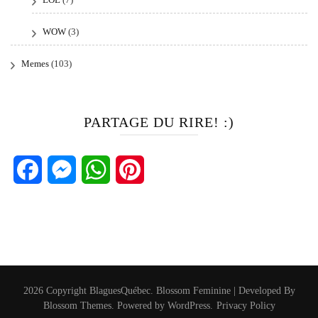
WOW
(3)
Memes
(103)
PARTAGE DU RIRE! :)
Facebook
Messenger
WhatsApp
Pinterest
2026 Copyright
BlaguesQuébec
.
Blossom Feminine | Developed By
Blossom Themes
. Powered by
WordPress
.
Privacy Policy