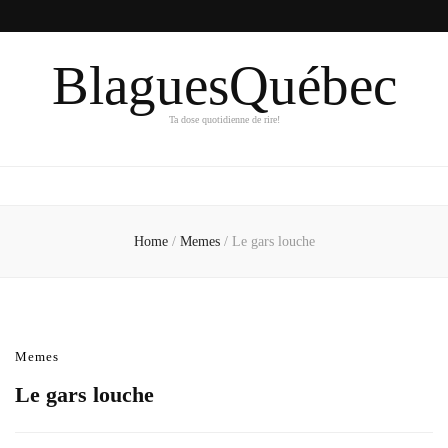
BlaguesQuébec
Ta dose quotidienne de rire!
Home
/
Memes
/
Le gars louche
Memes
Le gars louche