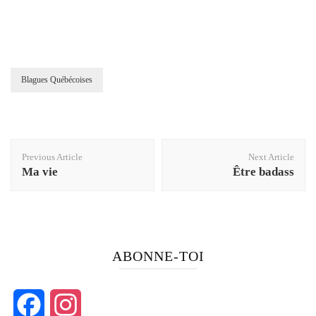
Blagues Québécoises
Post
Previous Article
Next Article
Navigation
Ma vie
Être badass
ABONNE-TOI
Facebook
Instagram