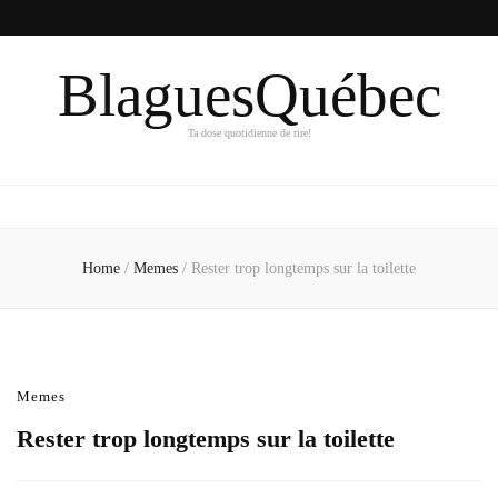
BlaguesQuébec
Ta dose quotidienne de rire!
Home
/
Memes
/
Rester trop longtemps sur la toilette
Memes
Rester trop longtemps sur la toilette