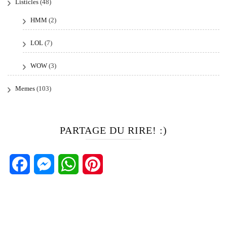
Listicles
(48)
HMM
(2)
LOL
(7)
WOW
(3)
Memes
(103)
PARTAGE DU RIRE! :)
Facebook
Messenger
WhatsApp
Pinterest