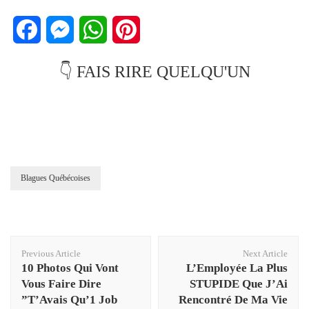
Facebook
Messenger
WhatsApp
Pinterest
👇 FAIS RIRE QUELQU'UN
Blagues Québécoises
Post
Previous Article
Next Article
Navigation
10 Photos Qui Vont
L’Employée La Plus
Vous Faire Dire
STUPIDE Que J’Ai
”T’Avais Qu’1 Job
Rencontré De Ma Vie