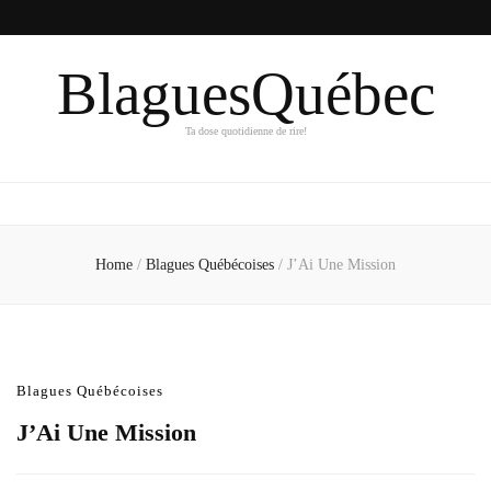
BlaguesQuébec
Ta dose quotidienne de rire!
Home
/
Blagues Québécoises
/
J’Ai Une Mission
Blagues Québécoises
J’Ai Une Mission