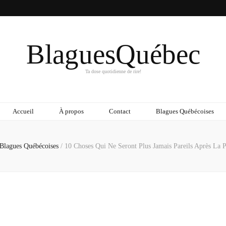
BlaguesQuébec
Ta dose quotidienne de rire!
Accueil
À propos
Contact
Blagues Québécoises
Blagues Québécoises
/
10 Choses Qui Ne Seront Plus Jamais Pareils Après La 