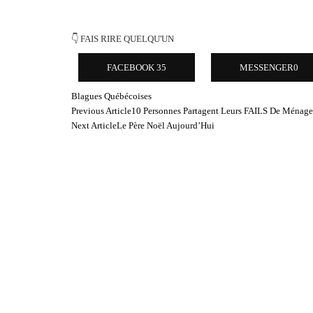
👇 FAIS RIRE QUELQU'UN
FACEBOOK
35
MESSENGER
0
Blagues Québécoises
Post
Previous Article
10 Personnes Partagent Leurs FAILS De Ménage 
Navigation
Next Article
Le Père Noël Aujourd’Hui