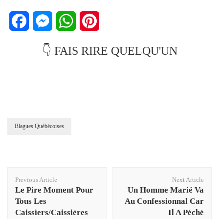
Facebook
Messenger
WhatsApp
Pinterest
👇 FAIS RIRE QUELQU'UN
Blagues Québécoises
Post
Previous Article
Next Article
Navigation
Le Pire Moment Pour
Un Homme Marié Va
Tous Les
Au Confessionnal Car
Caissiers/Caissières
Il A Péché