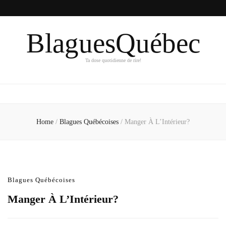
BlaguesQuébec
Ta dose quotidienne de rire!
Home
/
Blagues Québécoises
/
Manger À L’Intérieur?
Blagues Québécoises
Manger À L’Intérieur?