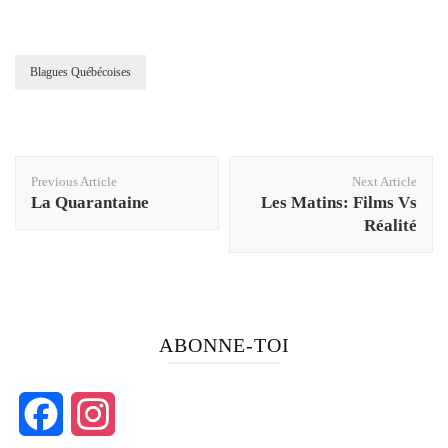
Blagues Québécoises
Post
Previous Article
Next Article
Navigation
La Quarantaine
Les Matins: Films Vs
Réalité
ABONNE-TOI
Facebook
Instagram