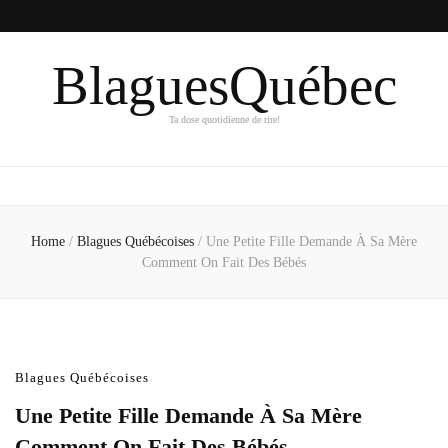
BlaguesQuébec
Ta dose quotidienne de rire!
Home
/
Blagues Québécoises
/
Une Petite Fille Demande À Sa Mère
Comment On Fait Des Bébés
Blagues Québécoises
Une Petite Fille Demande À Sa Mère
Comment On Fait Des Bébés