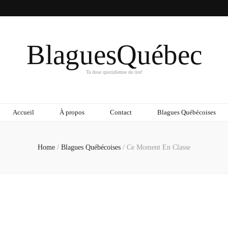
BlaguesQuébec
Ta dose quotidienne de rire!
Accueil
À propos
Contact
Blagues Québécoises
Home
/
Blagues Québécoises
/
Ce Moment En Classe