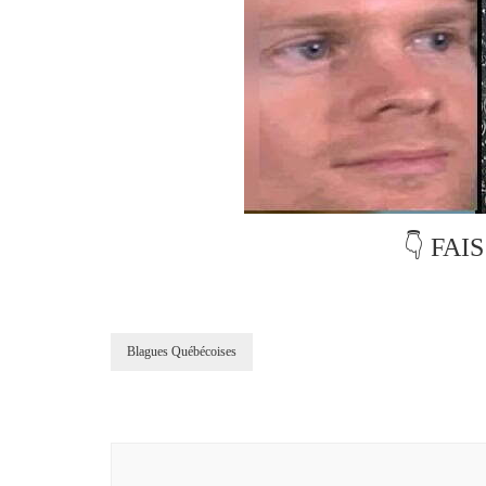
👇 FAI
Blagues Québécoises
Post
Navigation