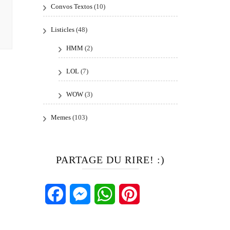
Convos Textos
(10)
Listicles
(48)
HMM
(2)
LOL
(7)
WOW
(3)
Memes
(103)
PARTAGE DU RIRE! :)
Facebook
Messenger
WhatsApp
Pinterest