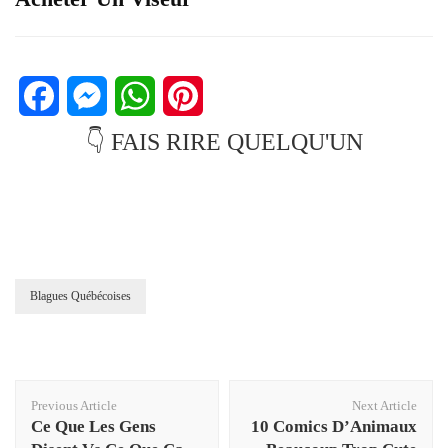
Facebook
Messenger
WhatsApp
Pinterest
👇 FAIS RIRE QUELQU'UN
Blagues Québécoises
Post
Previous Article
Next Article
Navigation
Ce Que Les Gens
10 Comics D’Animaux