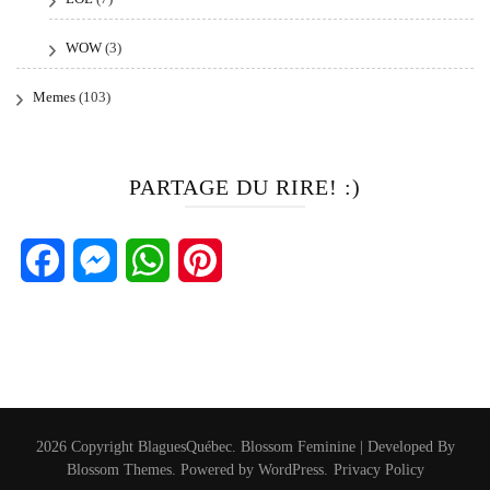
WOW
(3)
Memes
(103)
PARTAGE DU RIRE! :)
Facebook
Messenger
WhatsApp
Pinterest
2026 Copyright
BlaguesQuébec
.
Blossom Feminine | Developed By
Blossom Themes
. Powered by
WordPress
.
Privacy Policy