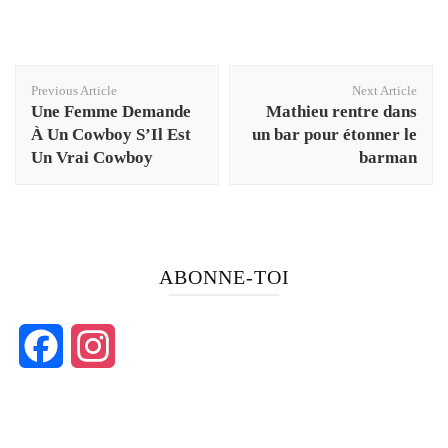
Post
Previous Article
Next Article
Navigation
Une Femme Demande
Mathieu rentre dans
À Un Cowboy S’Il Est
un bar pour étonner le
Un Vrai Cowboy
barman
ABONNE-TOI
Facebook
Instagram