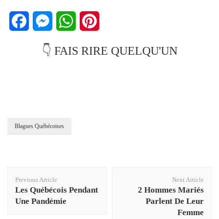
Facebook
Messenger
WhatsApp
Pinterest
👇 FAIS RIRE QUELQU'UN
Blagues Québécoises
Post
Previous Article
Next Article
Navigation
Les Québécois Pendant
2 Hommes Mariés
Une Pandémie
Parlent De Leur
Femme