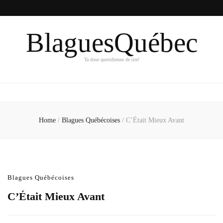
BlaguesQuébec
Ta dose quotidienne de rire!
Home
/
Blagues Québécoises
/
C’Était Mieux Avant
Blagues Québécoises
C’Était Mieux Avant