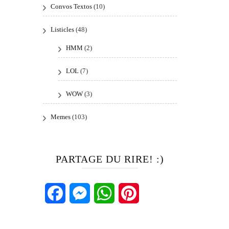
Convos Textos
(10)
Listicles
(48)
HMM
(2)
LOL
(7)
WOW
(3)
Memes
(103)
PARTAGE DU RIRE! :)
Facebook
Messenger
WhatsApp
Pinterest