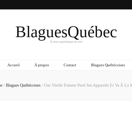
BlaguesQuébec
Ta dose quotidienne de rire!
Accueil
À propos
Contact
Blagues Québécoises
e
/
Blagues Québécoises
/
Une Vieille Femme Perd Ses Appareils Et Va À La 