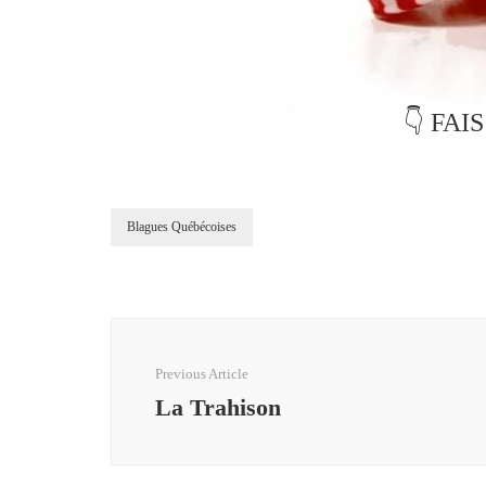
👇 FAI
Blagues Québécoises
Post
Navigation
Previous Article
La Trahison