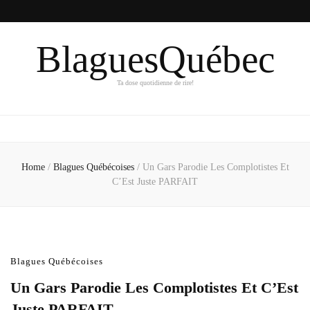
BlaguesQuébec
Ta dose quotidienne de rire!
Home
/
Blagues Québécoises
/
Un Gars Parodie Les Complotistes Et
C’Est Juste PARFAIT
Blagues Québécoises
Un Gars Parodie Les Complotistes Et C’Est
Juste PARFAIT