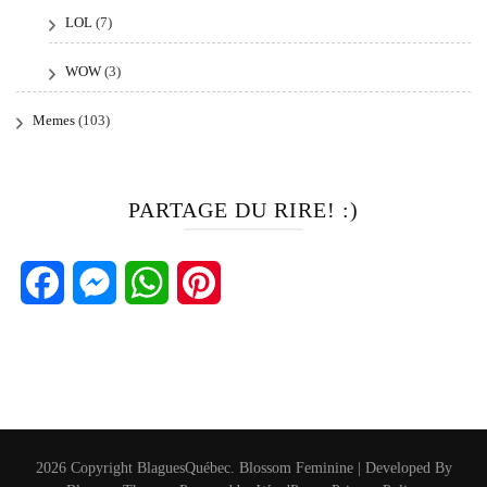
LOL
(7)
WOW
(3)
Memes
(103)
PARTAGE DU RIRE! :)
Facebook
Messenger
WhatsApp
Pinterest
2026 Copyright
BlaguesQuébec
.
Blossom Feminine | Developed By