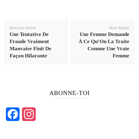
Post
Previous Article
Next Article
Navigation
Une Tentative De
Une Femme Demande
Fraude Vraiment
À Ce Qu’On La Traite
Mauvaise Finit De
Comme Une Vraie
Façon Hilarante
Femme
ABONNE-TOI
Facebook
Instagram