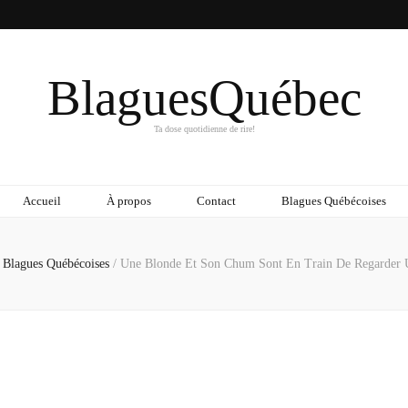
BlaguesQuébec
Ta dose quotidienne de rire!
Accueil
À propos
Contact
Blagues Québécoises
Blagues Québécoises
/
Une Blonde Et Son Chum Sont En Train De Regarder 