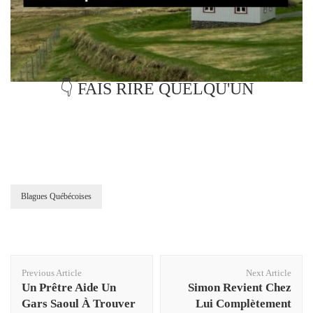
👇 FAIS RIRE QUELQU'UN
Blagues Québécoises
Post
Previous Article
Next Article
Navigation
Un Prêtre Aide Un
Simon Revient Chez
Gars Saoul À Trouver
Lui Complètement