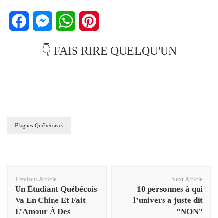
Facebook
Messenger
WhatsApp
Pinterest
👇 FAIS RIRE QUELQU'UN
Blagues Québécoises
Post
Previous Article
Next Article
Navigation
Un Étudiant Québécois
10 personnes à qui
Va En Chine Et Fait
l’univers a juste dit
L’Amour À Des
”NON”