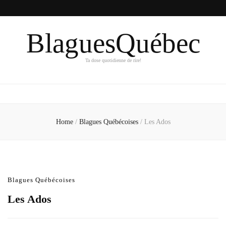
BlaguesQuébec
Ta dose quotidienne de rire!
Home
/
Blagues Québécoises
/
Les Ados
Blagues Québécoises
Les Ados