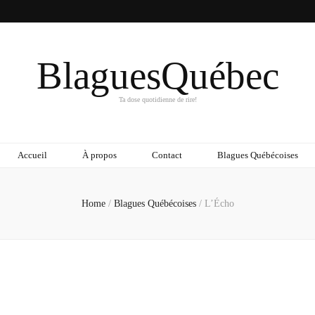
BlaguesQuébec
Ta dose quotidienne de rire!
Accueil
À propos
Contact
Blagues Québécoises
Home
/
Blagues Québécoises
/
L’Écho