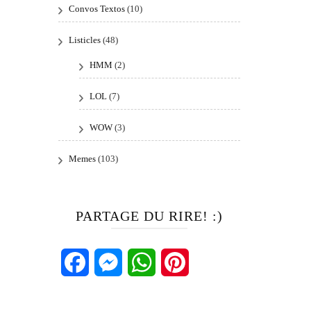
Convos Textos
(10)
Listicles
(48)
HMM
(2)
LOL
(7)
WOW
(3)
Memes
(103)
PARTAGE DU RIRE! :)
Facebook
Messenger
WhatsApp
Pinterest