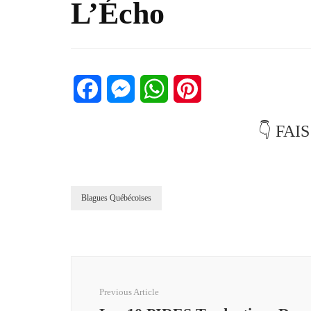
L’Écho
Facebook
Messenger
WhatsApp
Pinterest
👇 FAI
Blagues Québécoises
Post
Navigation
Previous Article