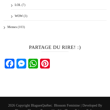
LOL
(7)
WOW
(3)
Memes
(103)
PARTAGE DU RIRE! :)
Facebook
Messenger
WhatsApp
Pinterest
2026 Copyright
BlaguesQuébec
.
Blossom Feminine | Developed By