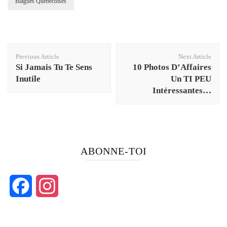
Blagues Québécoises
Post
Previous Article
Next Article
Navigation
Si Jamais Tu Te Sens
10 Photos D’Affaires
Inutile
Un TI PEU
Intéressantes…
ABONNE-TOI
Facebook
Instagram