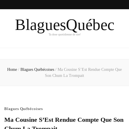
BlaguesQuébec
Ta dose quotidienne de rire!
Home
/
Blagues Québécoises
/
Ma Cousine S’Est Rendue Compte Que
Son Chum La Trompait
Blagues Québécoises
Ma Cousine S’Est Rendue Compte Que Son
Chum La Trompait