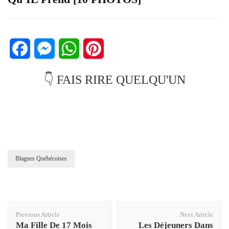
Facebook
Messenger
WhatsApp
Pinterest
👇 FAIS RIRE QUELQU'UN
Blagues Québécoises
Post
Previous Article
Next Article
Navigation
Ma Fille De 17 Mois
Les Déjeuners Dans