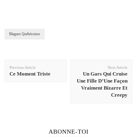
Blagues Québécoises
Post
Previous Article
Next Article
Navigation
Ce Moment Triste
Un Gars Qui Cruise
Une Fille D’Une Façon
Vraiment Bizarre Et
Creepy
ABONNE-TOI