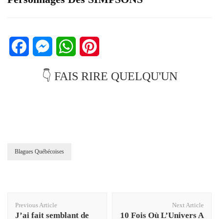
Facebook
Messenger
WhatsApp
Pinterest
👇 FAIS RIRE QUELQU'UN
Blagues Québécoises
Post
Previous Article
Next Article
Navigation
J’ai fait semblant de
10 Fois Où L’Univers A