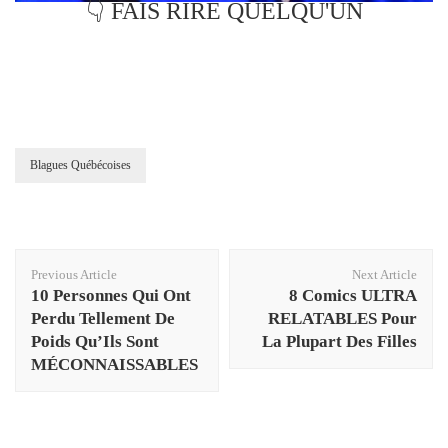
👇 FAIS RIRE QUELQU'UN
Blagues Québécoises
Post
Previous Article
Next Article
Navigation
10 Personnes Qui Ont
8 Comics ULTRA
Perdu Tellement De
RELATABLES Pour
Poids Qu’Ils Sont
La Plupart Des Filles
MÉCONNAISSABLES