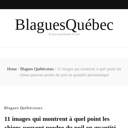
BlaguesQuébec
Ta dose quotidienne de rire!
Home
/
Blagues Québécoises
/
11 images qui montrent à quel point les
chiens peuvent perdre du poil en quantité astronomique
Blagues Québécoises
11 images qui montrent à quel point les
chiens peuvent perdre du poil en quantité