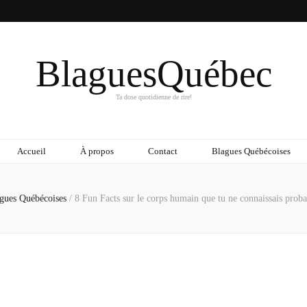
BlaguesQuébec
Ta dose quotidienne de rire!
Accueil
À propos
Contact
Blagues Québécoises
gues Québécoises
/
8 Fun Facts sur le corps humain que tu ne connaissais prob