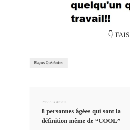
👇 FAI
Blagues Québécoises
Post
Navigation
Previous Article
8 personnes âgées qui sont la
définition même de “COOL”