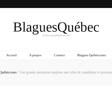
BlaguesQuébec
Ta dose quotidienne de rire!
Accueil
À propos
Contact
Blagues Québécoises
Québécoises
/
Une grande entreprise emploie une tribu de cannibales et person