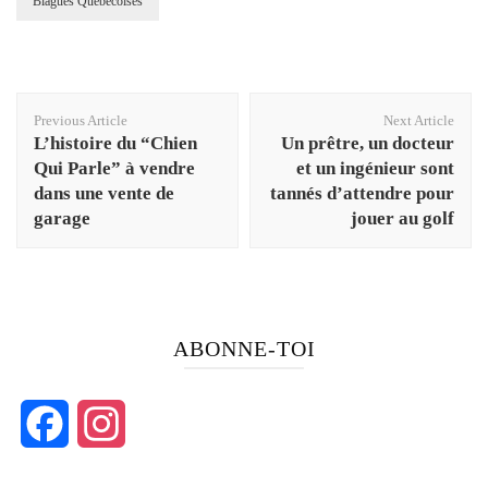
Blagues Québécoises
Post
Previous Article
Next Article
Navigation
L’histoire du “Chien
Un prêtre, un docteur
Qui Parle” à vendre
et un ingénieur sont
dans une vente de
tannés d’attendre pour
garage
jouer au golf
ABONNE-TOI
Facebook
Instagram