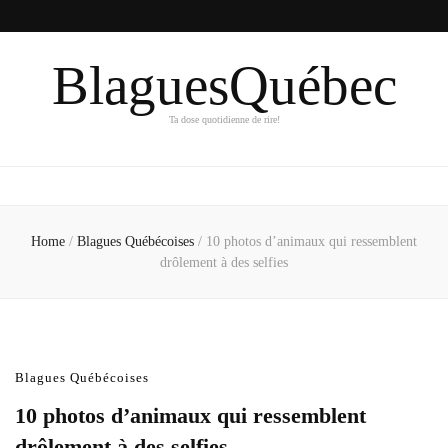
BlaguesQuébec
Ta dose quotidienne de rire!
Home
/
Blagues Québécoises
/
10 photos d’animaux qui ressemblent
drôlement à des selfies
Blagues Québécoises
10 photos d’animaux qui ressemblent
drôlement à des selfies