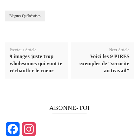
Blagues Québécoises
Post
Previous Article
Next Article
Navigation
9 images juste trop
Voici les 9 PIRES
wholesomes qui vont te
exemples de “sécurité
réchauffer le coeur
au travail”
ABONNE-TOI
Facebook
Instagram