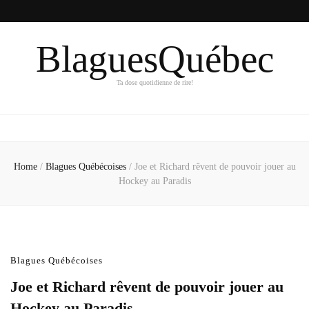
BlaguesQuébec
Ta dose quotidienne de rire!
Home
/
Blagues Québécoises
/
Joe et Richard rêvent de pouvoir jouer au
Hockey au Paradis
Blagues Québécoises
Joe et Richard rêvent de pouvoir jouer au
Hockey au Paradis