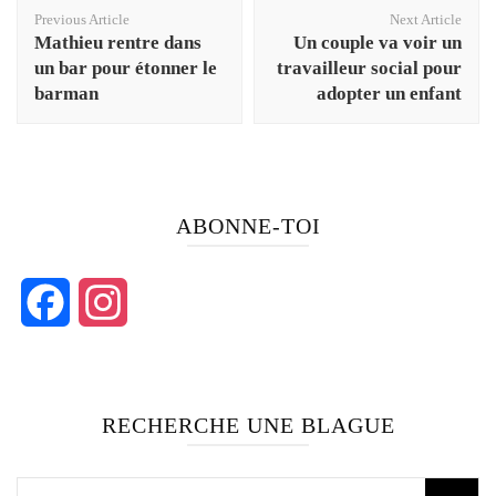
Post
Previous Article
Next Article
Navigation
Mathieu rentre dans
Un couple va voir un
un bar pour étonner le
travailleur social pour
barman
adopter un enfant
ABONNE-TOI
Facebook
Instagram
RECHERCHE UNE BLAGUE