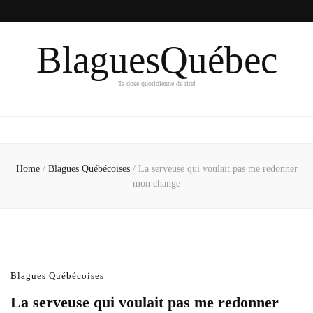
BlaguesQuébec
Ta dose quotidienne de rire!
Home
/
Blagues Québécoises
/
La serveuse qui voulait pas me redonner
mon change
Blagues Québécoises
La serveuse qui voulait pas me redonner