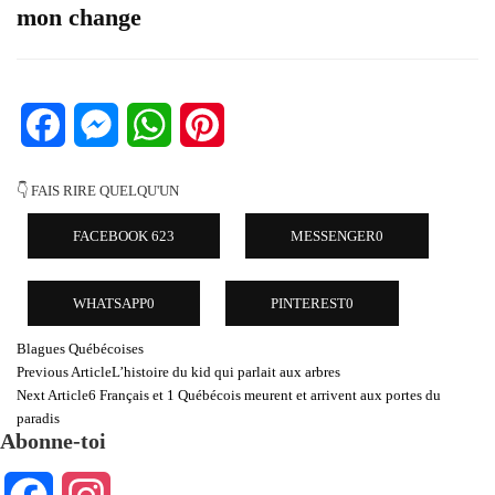
mon change
Facebook
Messenger
WhatsApp
Pinterest
👇 FAIS RIRE QUELQU'UN
FACEBOOK
623
MESSENGER
0
WHATSAPP
0
PINTEREST
0
Blagues Québécoises
Post
Previous Article
L’histoire du kid qui parlait aux arbres
Navigation
Next Article
6 Français et 1 Québécois meurent et arrivent aux portes du
paradis
Abonne-toi