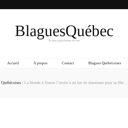
BlaguesQuébec
Ta dose quotidienne de rire!
Accueil
À propos
Contact
Blagues Québécoises
s Québécoises
/
La blonde à Simon l’invite à un bar de danseuses pour sa fête