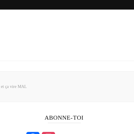
… et ça vire MAL
ABONNE-TOI