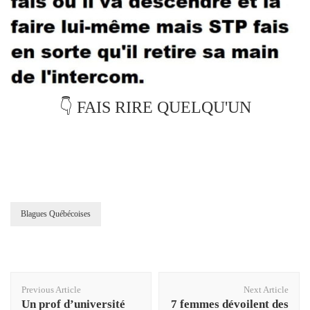
👇 FAIS RIRE QUELQU'UN
Blagues Québécoises
Post
Previous Article
Next Article
Navigation
Un prof d’université
7 femmes dévoilent des