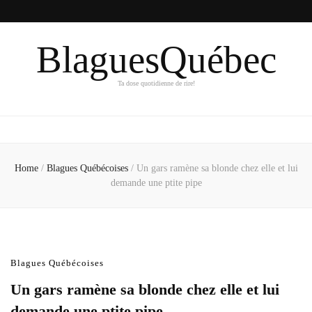
BlaguesQuébec
Ta dose quotidienne de rire!
Home
/
Blagues Québécoises
/
Un gars ramène sa blonde chez elle et lui
demande une ptite pipe
Blagues Québécoises
Un gars ramène sa blonde chez elle et lui
demande une ptite pipe