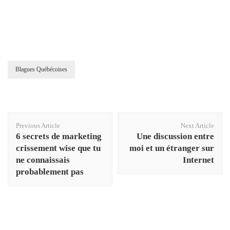
Blagues Québécoises
Post
Previous Article
Next Article
Navigation
6 secrets de marketing
Une discussion entre
crissement wise que tu
moi et un étranger sur
ne connaissais
Internet
probablement pas