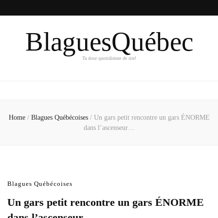
BlaguesQuébec
Ta dose quotidienne de rire!
Home
/
Blagues Québécoises
/
Un gars petit rencontre un gars ÉNORME
dans l’ascenseur…
Blagues Québécoises
Un gars petit rencontre un gars ÉNORME
dans l’ascenseur…