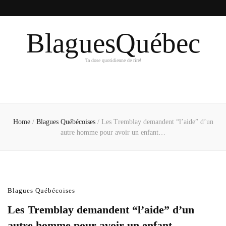
BlaguesQuébec
Ta dose quotidienne de rire!
Home
/
Blagues Québécoises
/
Les Tremblay demandent “l’aide” d’un
autre homme pour avoir un enfant…
Blagues Québécoises
Les Tremblay demandent “l’aide” d’un
autre homme pour avoir un enfant…