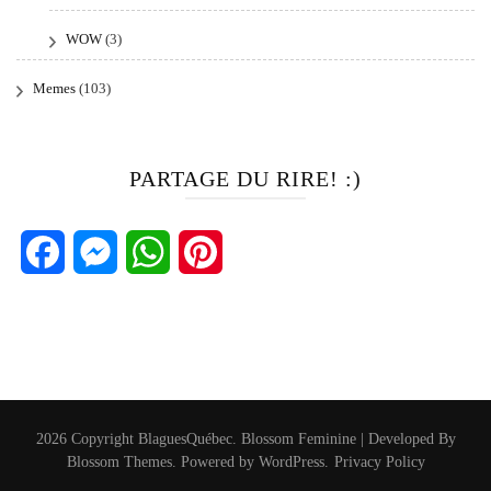
WOW
(3)
Memes
(103)
PARTAGE DU RIRE! :)
Facebook
Messenger
WhatsApp
Pinterest
2026 Copyright
BlaguesQuébec
.
Blossom Feminine | Developed By
Blossom Themes
. Powered by
WordPress
.
Privacy Policy