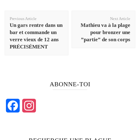
Post
Previous Article
Next Article
Navigation
Un gars rentre dans un
Mathieu va à la plage
bar et commande un
pour bronzer une
verre vieux de 12 ans
”partie” de son corps
PRÉCISÉMENT
ABONNE-TOI
Facebook
Instagram