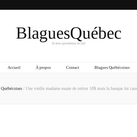
BlaguesQuébec
Ta dose quotidienne de rire!
Accueil
À propos
Contact
Blagues Québécoises
 Québécoises
/
Une vieille madame essaie de retirer 10$ mais la banque lui cau