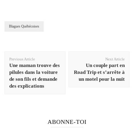
Blagues Québécoises
Post
Previous Article
Next Article
Navigation
Une maman trouve des
Un couple part en
pilules dans la voiture
Road Trip et s’arrête à
de son fils et demande
un motel pour la nuit
des explications
ABONNE-TOI