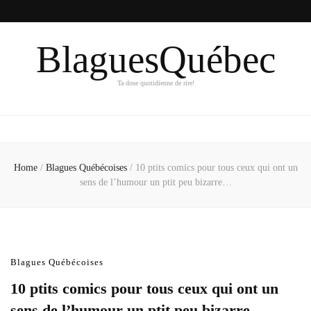
BlaguesQuébec
Ta dose quotidienne de rire!
Home
/
Blagues Québécoises
/
10 ptits comics pour tous ceux qui ont un
sens de l’humour un ptit peu bizarre…
Blagues Québécoises
10 ptits comics pour tous ceux qui ont un
sens de l’humour un ptit peu bizarre…