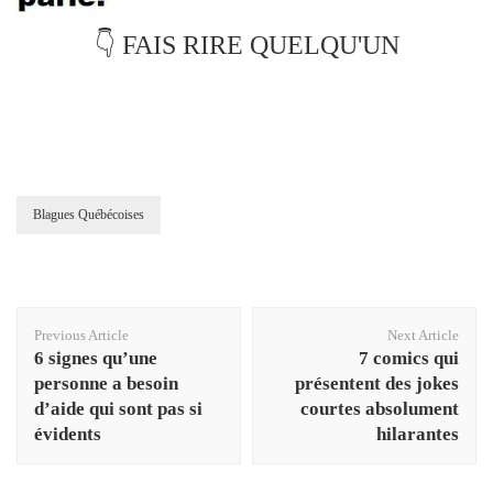
👇 FAIS RIRE QUELQU'UN
Blagues Québécoises
Post
Previous Article
Next Article
Navigation
6 signes qu’une
7 comics qui
personne a besoin
présentent des jokes
d’aide qui sont pas si
courtes absolument
évidents
hilarantes