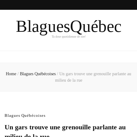
BlaguesQuébec
Ta dose quotidienne de rire!
Home
/
Blagues Québécoises
/
Un gars trouve une grenouille parlante au
milieu de la rue
Blagues Québécoises
Un gars trouve une grenouille parlante au
milieu de la rue