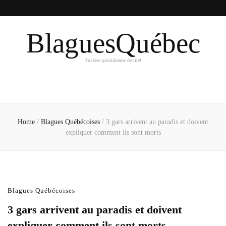
BlaguesQuébec
Ta dose quotidienne de rire!
Home
/
Blagues Québécoises
/
3 gars arrivent au paradis et doivent
expliquer comment ils sont morts
Blagues Québécoises
3 gars arrivent au paradis et doivent
expliquer comment ils sont morts