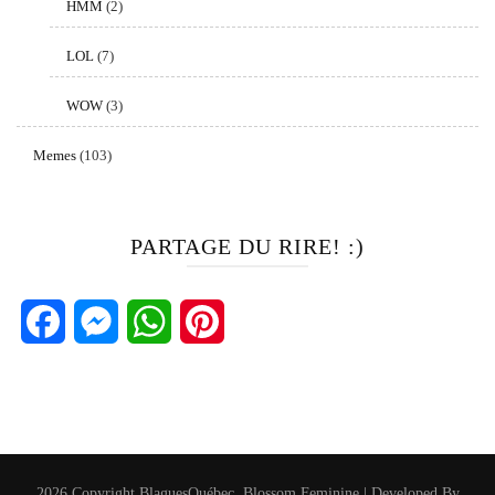
HMM
(2)
LOL
(7)
WOW
(3)
Memes
(103)
PARTAGE DU RIRE! :)
Facebook
Messenger
WhatsApp
Pinterest
2026 Copyright
BlaguesQuébec
.
Blossom Feminine | Developed By