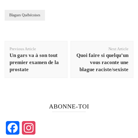
Blagues Québécoises
Post
Previous Article
Next Article
Navigation
Un gars va à son tout
Quoi faire si quelqu’un
premier examen de la
vous raconte une
prostate
blague raciste/sexiste
ABONNE-TOI