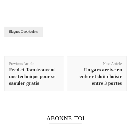
Blagues Québécoises
Post
Previous Article
Next Article
Navigation
Fred et Tom trouvent
Un gars arrive en
une technique pour se
enfer et doit choisir
saouler gratis
entre 3 portes
ABONNE-TOI