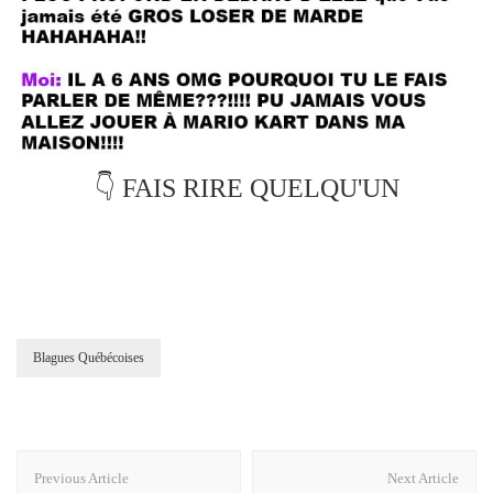
👇 FAIS RIRE QUELQU'UN
Blagues Québécoises
Post
Previous Article
Next Article
Navigation