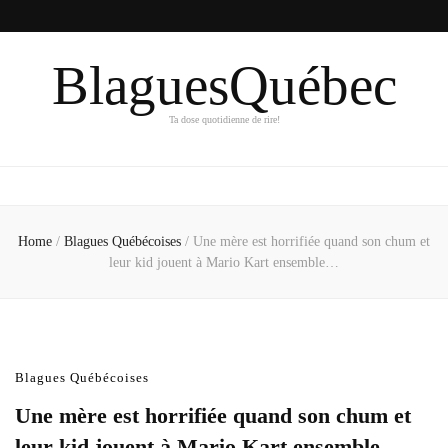
BlaguesQuébec
Ta dose quotidienne de rire!
Home
/
Blagues Québécoises
/
Une mère est horrifiée quand son chum et
leur kid jouent à Mario Kart ensemble…
Blagues Québécoises
Une mère est horrifiée quand son chum et
leur kid jouent à Mario Kart ensemble…