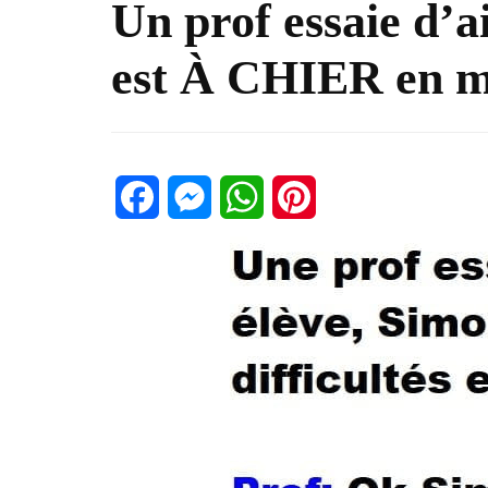
Un prof essaie d’a
est À CHIER en 
Facebook
Messenger
WhatsApp
Pinterest