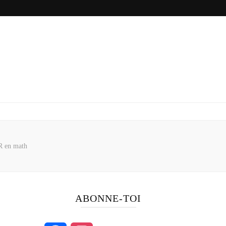
ER en math
ABONNE-TOI