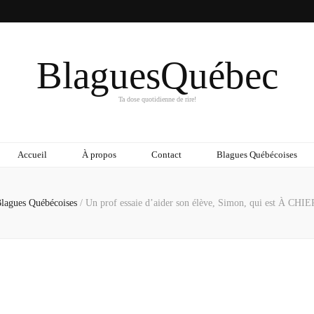
BlaguesQuébec
Ta dose quotidienne de rire!
Accueil
À propos
Contact
Blagues Québécoises
lagues Québécoises
/
Un prof essaie d’aider son élève, Simon, qui est À CHI