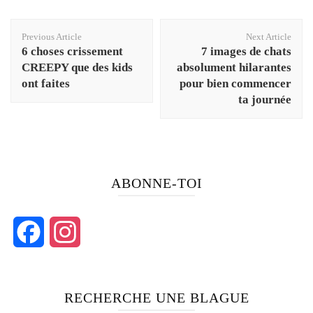
Post
Previous Article
Next Article
Navigation
6 choses crissement
7 images de chats
CREEPY que des kids
absolument hilarantes
ont faites
pour bien commencer
ta journée
ABONNE-TOI
Facebook
Instagram
RECHERCHE UNE BLAGUE