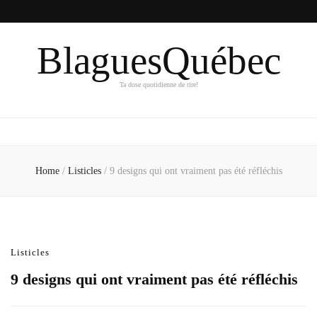
BlaguesQuébec
Ta dose quotidienne de rire!
Home
/
Listicles
/
9 designs qui ont vraiment pas été réfléchis
Listicles
9 designs qui ont vraiment pas été réfléchis