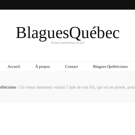
BlaguesQuébec
Ta dose quotidienne de rire!
Accueil
À propos
Contact
Blagues Québécoises
ébécoises
/
Un vieux monsieur voulait l’aide de son fils, qui est en prison, pour