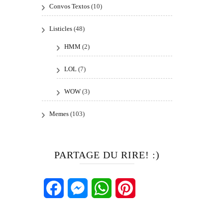
Convos Textos
(10)
Listicles
(48)
HMM
(2)
LOL
(7)
WOW
(3)
Memes
(103)
PARTAGE DU RIRE! :)
Facebook
Messenger
WhatsApp
Pinterest