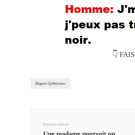
👇 FAI
Blagues Québécoises
Post
Navigation
Previous Article
Une madame poursuit un