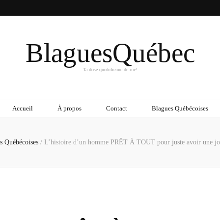
BlaguesQuébec
Ta dose quotidienne de rire!
Accueil
À propos
Contact
Blagues Québécoises
s Québécoises
/
L’histoire d’un homme PRÊT À TOUT pour juste avoir une jo