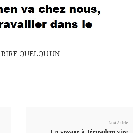
S RIRE QUELQU'UN
Next Article
Un voyage à Jérusalem vire