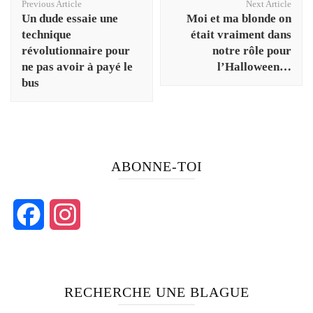
Previous Article
Next Article
Navigation
Un dude essaie une
Moi et ma blonde on
technique
était vraiment dans
révolutionnaire pour
notre rôle pour
ne pas avoir à payé le
l’Halloween…
bus
ABONNE-TOI
Facebook
Instagram
RECHERCHE UNE BLAGUE