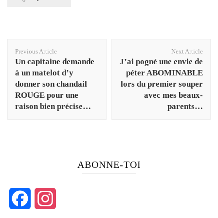
Post
Previous Article
Next Article
Navigation
Un capitaine demande
J’ai pogné une envie de
à un matelot d’y
péter ABOMINABLE
donner son chandail
lors du premier souper
ROUGE pour une
avec mes beaux-
raison bien précise…
parents…
ABONNE-TOI