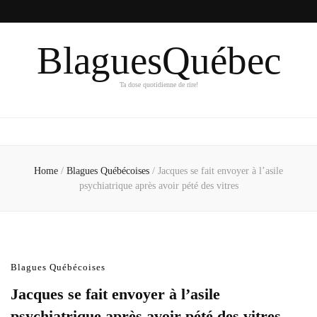
BlaguesQuébec
Ta dose quotidienne de rire!
Home
/
Blagues Québécoises
/
Jacques se fait envoyer à l’asile
psychiatrique après avoir pété des vitres
Blagues Québécoises
Jacques se fait envoyer à l’asile
psychiatrique après avoir pété des vitres