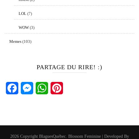
LOL
(7)
WOW
(3)
Memes
(103)
PARTAGE DU RIRE! :)
Facebook
Messenger
WhatsApp
Pinterest
2026 Copyright
BlaguesQuébec
.
Blossom Feminine | Developed By