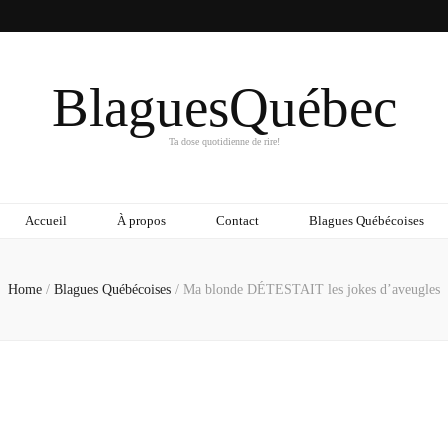
BlaguesQuébec
Ta dose quotidienne de rire!
Accueil
À propos
Contact
Blagues Québécoises
Home
/
Blagues Québécoises
/
Ma blonde DÉTESTAIT les jokes d’aveugles