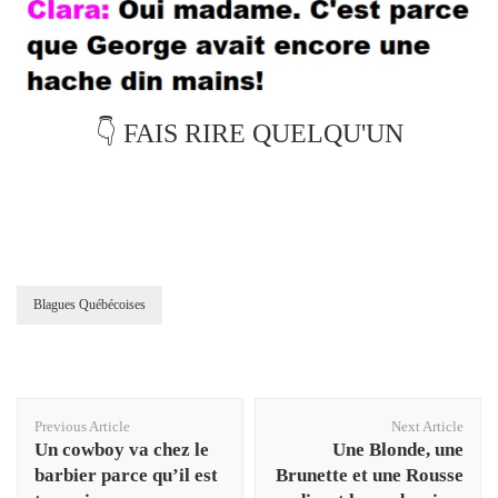
👇 FAIS RIRE QUELQU'UN
Blagues Québécoises
Post
Previous Article
Next Article
Navigation
Un cowboy va chez le
Une Blonde, une
barbier parce qu’il est
Brunette et une Rousse