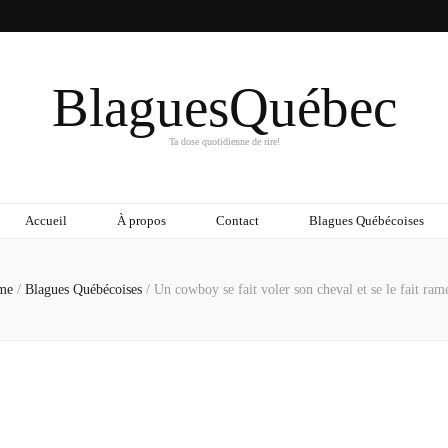
BlaguesQuébec
Ta dose quotidienne de rire!
Accueil
À propos
Contact
Blagues Québécoises
me
/
Blagues Québécoises
/
Un cowboy se fait voler son cheval et se le fait ram