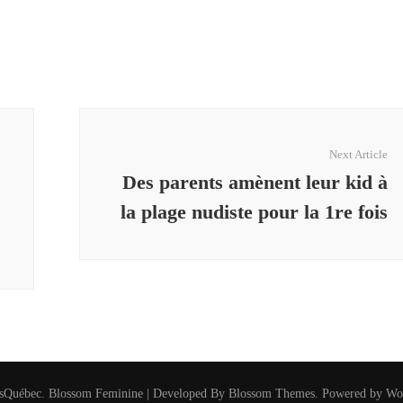
Next Article
Des parents amènent leur kid à
la plage nudiste pour la 1re fois
sQuébec
.
Blossom Feminine | Developed By
Blossom Themes
. Powered by
Wo